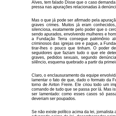
Alves, tem falado Disse que o caso demanda u
pressa nas apurações relacionadas à denúnci
Mas o que já pode ser afirmado pela apuraçã
graves crimes. Muitos já eram conhecidos
silenciosa, exatamente pelo poder que o ce
sendo apurados, envolvendo mulheres e ho
a Fundação Terra consegue patrimônio a
criminosos das igrejas ore e pague, a Funda
tirar-lhes o pouco que tinham. O poder d
seguidores que faziam tudo o que ele det
graves, pedidos sexuais, segundo denúnci
silêncio, esquema quebrado a partir da primei
Claro, o enclausuramento da equipe envolvid
lamentar o fato de que, dado o formato da Fu
torno de Airton Freire. Ele criou todo um im
comando de tudo que se passa por lá. Mas is
ser lamentado: como esses casos só passar
deveriam ser poupados.
Se não existe político acima da lei, jornalista