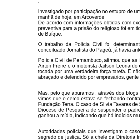
.
Investigado por participação no estupro de uma
manhã de hoje, em Arcoverde.
De acordo com informações obtidas com ex
preventiva para a prisão do religioso foi emit
de Buíque.
O trabalho da Polícia Civil foi determina
conceituado Jornalista do Pageú, já havia an
Polícia Civil de Pernambuco, afirmou que as 
Airton Freire e o motorista Jailson Leonardo
tocada por uma verdadeira força tarefa. E nã
abraçado e defendido por empresários, gente da
Mas, pelo que apuramos , através dos blogs d
vimos que o cerco estava se fechando contra
Fundação Terra. O caso de Sílvia Tavares de 
Diocese de Pesqueira de suspender o padre
ganhou a mídia, indicando que há indícios mui
Autoridades policiais que investigam o cas
segredo de justiça. Só a chefe da Diretoria 