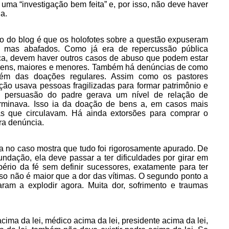
ma “investigação bem feita” e, por isso, não deve haver
a.
o do blog é que os holofotes sobre a questão expuseram
, mas abafados. Como já era de repercussão pública
rca, devem haver outros casos de abuso que podem estar
mens, maiores e menores. Também há denúncias de como
lém das doações regulares. Assim como os pastores
ção usava pessoas fragilizadas para formar patrimônio e
e persuasão do padre gerava um nível de relação de
erminava. Isso ia da doação de bens a, em casos mais
as que circulavam. Há ainda extorsões para comprar o
ra denúncia.
a no caso mostra que tudo foi rigorosamente apurado. De
ndação, ela deve passar a ter dificuldades por girar em
pério da fé sem definir sucessores, exatamente para ter
so não é maior que a dor das vítimas. O segundo ponto a
am a explodir agora. Muita dor, sofrimento e traumas
 acima da lei, médico acima da lei, presidente acima da lei,