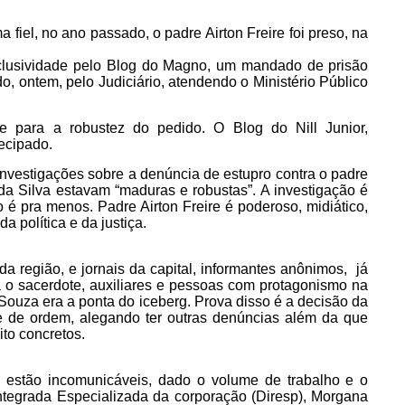
 fiel, no ano passado, o padre Airton Freire foi preso, na
clusividade pelo Blog do Magno, um mandado de prisão
ido, ontem, pelo Judiciário, atendendo o Ministério Público
nte para a robustez do pedido. O Blog do Nill Junior,
tecipado.
investigações sobre a denúncia de estupro contra o padre
 da Silva estavam “maduras e robustas”. A investigação é
o é pra menos. Padre Airton Freire é poderoso, midiático,
 política e da justiça.
a região, e jornais da capital, informantes anônimos, já
 o sacerdote, auxiliares e pessoas com protagonismo na
Souza era a ponta do iceberg. Prova disso é a decisão da
 de ordem, alegando ter outras denúncias além da que
to concretos.
o estão incomunicáveis, dado o volume de trabalho e o
Integrada Especializada da corporação (Diresp), Morgana