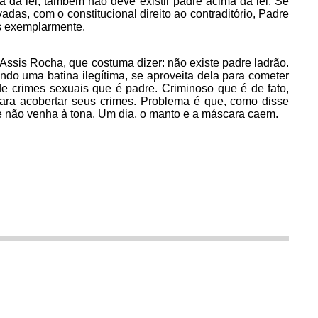
da lei, também não deve existir padre acima da lei. Se
as, com o constitucional direito ao contraditório, Padre
os exemplarmente.
sis Rocha, que costuma dizer: não existe padre ladrão.
sando uma batina ilegítima, se aproveita dela para cometer
 de crimes sexuais que é padre. Criminoso que é de fato,
para acobertar seus crimes. Problema é que, como disse
e não venha à tona. Um dia, o manto e a máscara caem.