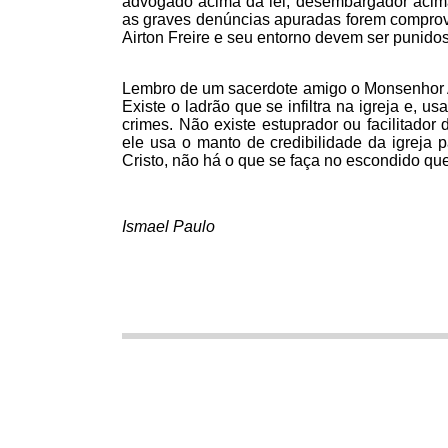
advogado acima da lei, desembargador acima 
as graves denúncias apuradas forem comprovad
Airton Freire e seu entorno devem ser punid
Lembro de um sacerdote amigo o Monsenhor As
Existe o ladrão que se infiltra na igreja e, u
crimes. Não existe estuprador ou facilitador
ele usa o manto de credibilidade da igreja 
Cristo, não há o que se faça no escondido qu
Ismael Paulo