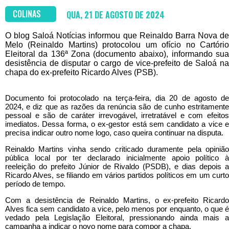
COLINAS
QUA, 21 DE AGOSTO DE 2024
O blog Saloá Notícias informou que Reinaldo Barra Nova de
Melo (Reinaldo Martins) protocolou um ofício no Cartório
Eleitoral da 136ª Zona (documento abaixo), informando sua
desistência de disputar o cargo de vice-prefeito de Saloá na
chapa do ex-prefeito Ricardo Alves (PSB).
Documento foi protocolado na terça-feira, dia 20 de agosto de
2024, e diz que as razões da renúncia são de cunho estritamente
pessoal e são de caráter irrevogável, irretratável e com efeitos
imediatos. Dessa forma, o ex-gestor está sem candidato a vice e
precisa indicar outro nome logo, caso queira continuar na disputa.
Reinaldo Martins vinha sendo criticado duramente pela opinião
pública local por ter declarado inicialmente apoio político à
reeleição do prefeito Júnior de Rivaldo (PSDB), e dias depois a
Ricardo Alves, se filiando em vários partidos políticos em um curto
período de tempo.
Com a desistência de Reinaldo Martins, o ex-prefeito Ricardo
Alves fica sem candidato a vice, pelo menos por enquanto, o que é
vedado pela Legislação Eleitoral, pressionando ainda mais a
campanha a indicar o novo nome para compor a chapa.