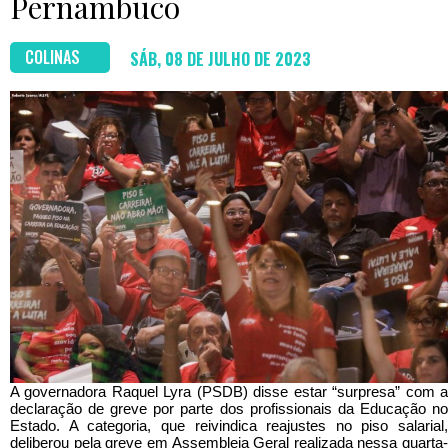
Pernambuco
COLINAS
SÁB, 08 DE JULHO DE 2023
A governadora Raquel Lyra (PSDB) disse estar “surpresa” com a
declaração de greve por parte dos profissionais da Educação no
Estado. A categoria, que reivindica reajustes no piso salarial,
deliberou pela greve em Assembleia Geral realizada nessa quarta-