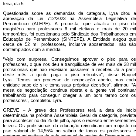
feira, dia 5.
Questionada sobre as demandas da categoria, Lyra citou a
aprovação da Lei 712/2023 na Assembleia Legislativa de
Pernambuco (ALEPE). A proposta, que atualiza o piso do
magistério para professores 6 mil efetivos e mais de 20 mil
temporários, foi questionada pelo Sindicato dos Trabalhadores em
Educação de Pernambuco (SINTEPE). A Entidade alegou que
cerca de 52 mil professores, inclusive aposentados, não são
contemplados com a medida.
“Vejo com surpresa. Conseguimos aprovar o piso para os
professores, o que nos deu a tranquilidade de ver mais de 28 mil
profissionais que não recebiam passarem a receber. Já a partir
deste mês a gente paga o piso retroativo”, disse Raquel
Lyra. “Temos um processo de negociação aberto, mas cada
entidade sabe de si e toma suas próprias decisões”, afirmou. “A
mesa de negociação continua aberta e a gente vai continuar
trabalhando para conseguir chegar a um bom termo com os
professores”, completou Lyra.
GREVE – A greve dos Professores terá a data de início
determinada na próxima Assembleia Geral da categoria, prevista
para acontecer no dia 25 de julho, após o recesso entre semestres
letivos. Os profissionais da educação reivindicam um reajuste no
piso salarial de 14,95% no salário de todos os professores e
gestores educativos da rede estadual de ensino de Pernambuco.