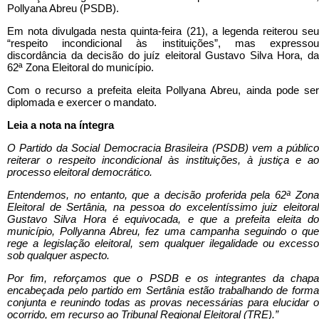
Pollyana Abreu (PSDB).
Em nota divulgada nesta quinta-feira (21), a legenda reiterou seu
“respeito incondicional às instituições”, mas expressou
discordância da decisão do juíz eleitoral Gustavo Silva Hora, da
62ª Zona Eleitoral do município.
Com o recurso a prefeita eleita Pollyana Abreu, ainda pode ser
diplomada e exercer o mandato.
Leia a nota na íntegra
O Partido da Social Democracia Brasileira (PSDB) vem a público
reiterar o respeito incondicional às instituições, à justiça e ao
processo eleitoral democrático.
Entendemos, no entanto, que a decisão proferida pela 62ª Zona
Eleitoral de Sertânia, na pessoa do excelentíssimo juiz eleitoral
Gustavo Silva Hora é equivocada, e que a prefeita eleita do
município, Pollyanna Abreu, fez uma campanha seguindo o que
rege a legislação eleitoral, sem qualquer ilegalidade ou excesso
sob qualquer aspecto.
Por fim, reforçamos que o PSDB e os integrantes da chapa
encabeçada pelo partido em Sertânia estão trabalhando de forma
conjunta e reunindo todas as provas necessárias para elucidar o
ocorrido, em recurso ao Tribunal Regional Eleitoral (TRE).”