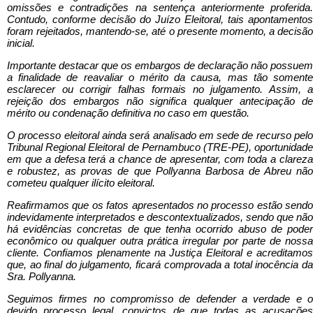
omissões e contradições na sentença anteriormente proferida.
Contudo, conforme decisão do Juízo Eleitoral, tais apontamentos
foram rejeitados, mantendo-se, até o presente momento, a decisão
inicial.
Importante destacar que os embargos de declaração não possuem
a finalidade de reavaliar o mérito da causa, mas tão somente
esclarecer ou corrigir falhas formais no julgamento. Assim, a
rejeição dos embargos não significa qualquer antecipação de
mérito ou condenação definitiva no caso em questão.
O processo eleitoral ainda será analisado em sede de recurso pelo
Tribunal Regional Eleitoral de Pernambuco (TRE-PE), oportunidade
em que a defesa terá a chance de apresentar, com toda a clareza
e robustez, as provas de que Pollyanna Barbosa de Abreu não
cometeu qualquer ilícito eleitoral.
Reafirmamos que os fatos apresentados no processo estão sendo
indevidamente interpretados e descontextualizados, sendo que não
há evidências concretas de que tenha ocorrido abuso de poder
econômico ou qualquer outra prática irregular por parte de nossa
cliente. Confiamos plenamente na Justiça Eleitoral e acreditamos
que, ao final do julgamento, ficará comprovada a total inocência da
Sra. Pollyanna.
Seguimos firmes no compromisso de defender a verdade e o
devido processo legal, convictos de que todas as acusações