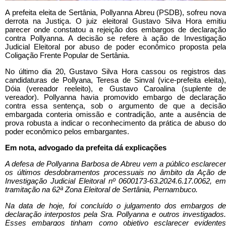
A prefeita eleita de Sertânia, Pollyanna Abreu (PSDB), sofreu nova
derrota na Justiça. O juiz eleitoral Gustavo Silva Hora emitiu
parecer onde constatou a rejeição dos embargos de declaração
contra Pollyanna. A decisão se refere à ação de Investigação
Judicial Eleitoral por abuso de poder econômico proposta pela
Coligação Frente Popular de Sertânia.
No último dia 20, Gustavo Silva Hora cassou os registros das
candidaturas de Pollyana, Teresa de Sinval (vice-prefeita eleita),
Dóia (vereador reeleito), e Gustavo Caroalina (suplente de
vereador). Pollyanna havia promovido embargo de declaração
contra essa sentença, sob o argumento de que a decisão
embargada conteria omissão e contradição, ante a ausência de
prova robusta a indicar o reconhecimento da prática de abuso do
poder econômico pelos embargantes.
Em nota, advogado da prefeita dá explicações
A defesa de Pollyanna Barbosa de Abreu vem a público esclarecer
os últimos desdobramentos processuais no âmbito da Ação de
Investigação Judicial Eleitoral nº 0600173-63.2024.6.17.0062, em
tramitação na 62ª Zona Eleitoral de Sertânia, Pernambuco.
Na data de hoje, foi concluído o julgamento dos embargos de
declaração interpostos pela Sra. Pollyanna e outros investigados.
Esses embargos tinham como objetivo esclarecer evidentes