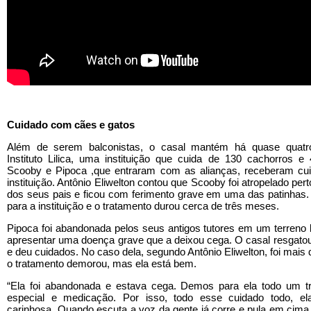
Cuidado com cães e gatos
Além de serem balconistas, o casal mantém há quase quatr
Instituto Lilica, uma instituição que cuida de 130 cachorros e 
Scooby e Pipoca ,que entraram com as alianças, receberam cu
instituição. Antônio Eliwelton contou que Scooby foi atropelado per
dos seus pais e ficou com ferimento grave em uma das patinhas. 
para a instituição e o tratamento durou cerca de três meses.
Pipoca foi abandonada pelos seus antigos tutores em um terreno 
apresentar uma doença grave que a deixou cega. O casal resgatou
e deu cuidados. No caso dela, segundo Antônio Eliwelton, foi mais 
o tratamento demorou, mas ela está bem.
“Ela foi abandonada e estava cega. Demos para ela todo um t
especial e medicação. Por isso, todo esse cuidado todo, e
carinhosa. Quando escuta a voz da gente já corre e pula em cima