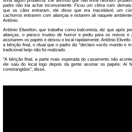
tinha algum problema. Ele afirmou que não tinha nenhum problem
padre não iria achar inconveniente. Ficou um clima ruim demais
que os cães entraram, ele disse que era inaceitável, um cú
cachorros entrarem com alianças e estarem ali naquele ambiente”
Antônio.
Antônio Eliwelton, que trabalha como balconista, diz que após p
alianças, o pároco mudou de humor e pediu para os noivos e 
assinarem os papéis e deixou o local rapidamente. Antônio Elivelto
a bênção final, o ritual que o padre diz “declaro vocês marido e m
tradicional beijo não foi realizado.
“A bênção final, a parte mais esperada do casamento não aconte
ele saiu do local logo depois da gente assinar os papéis. Aí f
constrangidos”, disse.