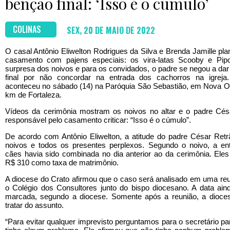
bênção final: ‘Isso é o cúmulo’
COLINAS
SEX, 20 DE MAIO DE 2022
O casal Antônio Eliwelton Rodrigues da Silva e Brenda Jamille pl
casamento com pajens especiais: os vira-latas Scooby e Pip
surpresa dos noivos e para os convidados, o padre se negou a da
final por não concordar na entrada dos cachorros na igrej
aconteceu no sábado (14) na Paróquia São Sebastião, em Nova Ol
km de Fortaleza.
Vídeos da cerimônia mostram os noivos no altar e o padre Cés
responsável pelo casamento criticar: “Isso é o cúmulo”.
De acordo com Antônio Eliwelton, a atitude do padre César Retr
noivos e todos os presentes perplexos. Segundo o noivo, a en
cães havia sido combinada no dia anterior ao da cerimônia. Ele
R$ 310 como taxa de matrimônio.
A diocese do Crato afirmou que o caso será analisado em uma re
o Colégio dos Consultores junto do bispo diocesano. A data aind
marcada, segundo a diocese. Somente após a reunião, a dioce
tratar do assunto.
“Para evitar qualquer imprevisto perguntamos para o secretário pa