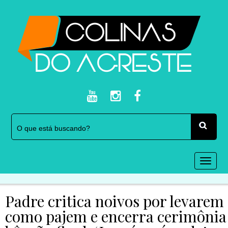
Togg
navi
Padre critica noivos por levarem
como pajem e encerra cerimônia