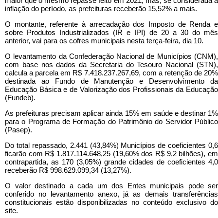
maior que o mesmo repasse feito em 2021, mas, se considerada a
inflação do período, as prefeituras receberão 15,52% a mais.
O montante, referente à arrecadação dos Imposto de Renda e
sobre Produtos Industrializados (IR e IPI) de 20 a 30 do mês
anterior, vai para os cofres municipais nesta terça-feira, dia 10.
O levantamento da Confederação Nacional de Municípios (CNM),
com base nos dados da Secretaria do Tesouro Nacional (STN),
calcula a parcela em R$ 7.418.237.267,69, com a retenção de 20%
destinada ao Fundo de Manutenção e Desenvolvimento da
Educação Básica e de Valorização dos Profissionais da Educação
(Fundeb).
As prefeituras precisam aplicar ainda 15% em saúde e destinar 1%
para o Programa de Formação do Patrimônio do Servidor Público
(Pasep).
Do total repassado, 2.441 (43,84%) Municípios de coeficientes 0,6
ficarão com R$ 1.817.114.648,25 (19,60% dos R$ 9,2 bilhões), em
contrapartida, as 170 (3,05%) grande cidades de coeficientes 4,0
receberão R$ 998.629.099,34 (13,27%).
O valor destinado a cada um dos Entes municipais pode ser
conferido no levantamento anexo, já as demais transferências
constitucionais estão disponibilizadas no conteúdo exclusivo do
site.