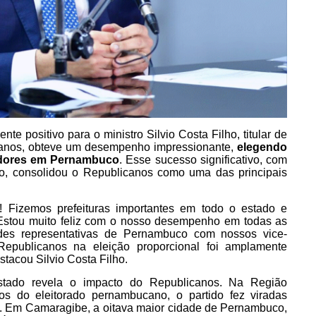
e positivo para o ministro Silvio Costa Filho, titular de
icanos, obteve um desempenho impressionante,
elegendo
readores em Pernambuco
. Esse sucesso significativo, com
to, consolidou o Republicanos como uma das principais
! Fizemos prefeituras importantes em todo o estado e
Estou muito feliz com o nosso desempenho em todas as
des representativas de Pernambuco com nossos vice-
epublicanos na eleição proporcional foi amplamente
stacou Silvio Costa Filho.
stado revela o impacto do Republicanos. Na Região
ços do eleitorado pernambucano, o partido fez viradas
is. Em Camaragibe, a oitava maior cidade de Pernambuco,