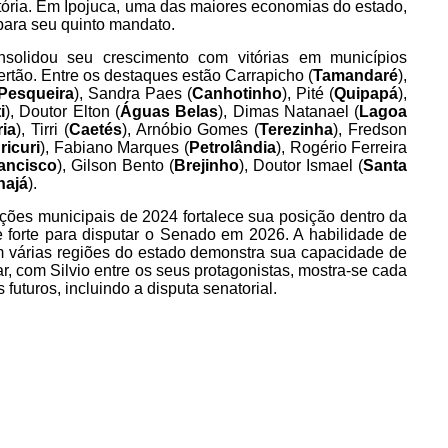
vitória. Em Ipojuca, uma das maiores economias do estado,
 para seu quinto mandato.
nsolidou seu crescimento com vitórias em municípios
ertão. Entre os destaques estão Carrapicho (
Tamandaré
),
Pesqueira
), Sandra Paes (
Canhotinho
), Pité (
Quipapá
),
i
), Doutor Elton (
Águas Belas
), Dimas Natanael (
Lagoa
ia
), Tirri (
Caetés
), Arnóbio Gomes (
Terezinha
), Fredson
ricuri
), Fabiano Marques (
Petrolândia
), Rogério Ferreira
ancisco
), Gilson Bento (
Brejinho
), Doutor Ismael (
Santa
najá
).
ções municipais de 2024 fortalece sua posição dentro da
forte para disputar o Senado em 2026. A habilidade de
s em várias regiões do estado demonstra sua capacidade de
lar, com Silvio entre os seus protagonistas, mostra-se cada
futuros, incluindo a disputa senatorial.