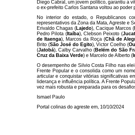
Diego Cabral, um jovem político, garantiu a 
o ex-prefeito Carlos Santana voltou ao poder
No interior do estado, o Republicanos co
representativos da Zona da Mata, Agreste e S
Erivaldo Chagas (
Lajedo
), Cacique Marcos (
Pedro Pilota (
Itaíba
), Clebson Peixoto (
Jucat
de Itaenga
), Marcos da Roça (
Chã de Alegr
Brito (
São José do Egito
), Victor Coelho (
Ou
(
Jatobá
), Calby Carvalho (
Belém do São Fr
Cruz da Baixa Verde
) e Marcelo de Alberto (
I
O desempenho de Silvio Costa Filho nas elei
Frente Popular e o consolida como um nome 
articular e conquistar vitórias significativa
liderança e influência política. A Frente Popu
vez mais robusta e preparada para os desafios 
Ismael Paulo
Portal colinas do agreste em, 10/10/2024