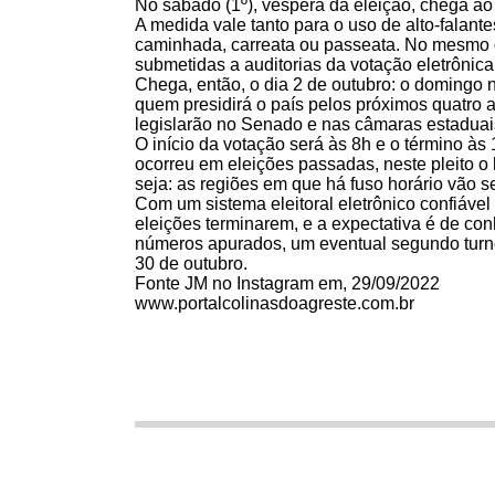
No sábado (1º), véspera da eleição, chega ao 
A medida vale tanto para o uso de alto-falante
caminhada, carreata ou passeata. No mesmo di
submetidas a auditorias da votação eletrônica
Chega, então, o dia 2 de outubro: o domingo n
quem presidirá o país pelos próximos quatro
legislarão no Senado e nas câmaras estaduais, 
O início da votação será às 8h e o término às 
ocorreu em eleições passadas, neste pleito o 
seja: as regiões em que há fuso horário vão se
Com um sistema eleitoral eletrônico confiável
eleições terminarem, e a expectativa é de co
números apurados, um eventual segundo turno
30 de outubro.
Fonte JM no Instagram em, 29/09/2022
www.portalcolinasdoagreste.com.br