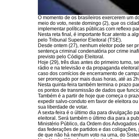
O momento de os brasileiros exercerem um do
meio do voto, neste domingo (2), que os cid
implementar políticas públicas com reflexo par
Nesta reta final, é importante ficar atento a a
pelo Tribunal Superior Eleitoral (TSE).
Desde ontem (27), nenhum eleitor pode ser pre
sentença criminal condenatória por crime inaf
previsto pelo Código Eleitoral.
Hoje (29), três dias antes do primeiro turno, s
rádio e na televisão e da propaganda eleitoral
caso dos comícios de encerramento de campa
ser prorrogado por mais duas horas, até as 2h
Nesta quinta-feira também termina o prazo para
os pontos de transmissão de dados que funci
Também é a partir de hoje que começa o prazo 
expedir salvo-conduto em favor de eleitora ou 
sua liberdade de votar.
A sexta-feira é o último dia para divulgação 
eleitoral. Será também o último dia para a pu
Ministério Público, da Ordem dos Advogados do
das federações de partidos e das coligações
de que não há nenhum voto na urna, do Siste