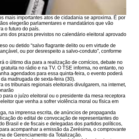
s mais importantes atos de cidadania se aproxima. É por
adãos elegerão parlamentares e mandatários que vão
a o futuro do país.
lguns dos prazos previstos no calendário eleitoral aprovado
so ou detido “salvo flagrante delito ou em virtude de
iançável, ou por desrespeito a salvo-conduto”, conforme
erá o último dia para a realização de comícios, debate no
 gratuita no rádio e na TV. O TSE informa, no entanto, no
nha agendados para essa quinta-feira, o evento poderá
 da madrugada de sexta-feira (30).
 os tribunais regionais eleitorais divulgarem, na internet,
onarão
para o juízo eleitoral ou o presidente da mesa receptora
eleitor que venha a sofrer violência moral ou física em
paga, na imprensa escrita, de anúncios de propaganda
blicação do edital de convocação de representantes do
 Brasil e de fiscais e delegadas dos partidos políticos,
, para acompanhar a emissão da Zerésima, o comprovante
ma de Gerenciamento da Totalização.