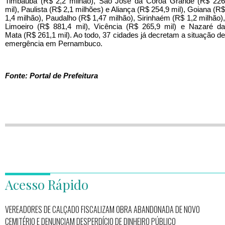
Timbaúba (R$ 2,2 milhão), São José da Coroa Grande (R$ 226
mil), Paulista (R$ 2,1 milhões) e Aliança (R$ 254,9 mil), Goiana (R$
1,4 milhão), Paudalho (R$ 1,47 milhão), Sirinhaém (R$ 1,2 milhão),
Limoeiro (R$ 881,4 mil), Vicência (R$ 265,9 mil) e Nazaré da
Mata (R$ 261,1 mil). Ao todo, 37 cidades já decretam a situação de
emergência em Pernambuco.
Fonte: Portal de Prefeitura
Acesso Rápido
VEREADORES DE CALÇADO FISCALIZAM OBRA ABANDONADA DE NOVO
CEMITÉRIO E DENUNCIAM DESPERDÍCIO DE DINHEIRO PÚBLICO