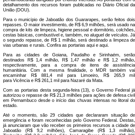
detalhamento dos recursos foram publicadas no Diário Oficial da
União (DOU).
Para o município de Jaboatão dos Guararapes, serão feitos dois
repasses. O maior investimento, de R$ 6,9 milhões, será usado na
compra de kits de limpeza, higiene pessoal e dormitório, colchões,
cestas básicas, combustível e, também, no aluguel de veículos. Já
o segundo repasse, de R$ 1 milhão, será destinado a limpeza de
vias urbanas e rurais. Confira as portarias aqui e aqui.
Para as cidades de Goiana, Paudalho e Sirinhaém, serão
destinados R$ 1,4 milhão, R$ 1,47 milhão e R$ 1,2 milhão,
respectivamente, para a compra de itens de assistência
humanitária. Com a mesma finalidade, o MDR também vai
encaminhar R$ 881,4 mil para Limoeiro, R$ 265,9 mil
para Vicência e R$ 261,1 mil para Nazaré da Mata.
Com as portarias desta segunda-feira (13), o Governo Federal já
autorizou o repasse de R$ 21,3 milhões para ações de defesa civil
em Pernambuco desde o início das chuvas intensas no litoral do
estado.
Até o momento, são 29 cidades que declararam situação de
emergência e foram reconhecidas pelo Governo Federal. Destas,
já anunciaram que vão receber os primeiros recursos a cidade de
Jaboatão (R$ 9,2 milhões), Camaragibe (R$ 1,3 milhão),