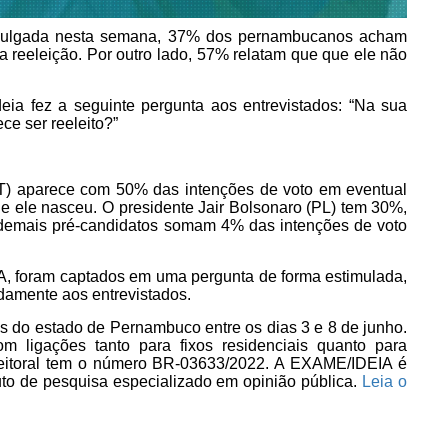
ivulgada nesta semana, 37% dos pernambucanos acham
a reeleição. Por outro lado, 57% relatam que que ele não
eia fez a seguinte pergunta aos entrevistados: “Na sua
ce ser reeleito?”
(PT) aparece com 50% das intenções de voto em eventual
e ele nasceu. O presidente Jair Bolsonaro (PL) tem 30%,
demais pré-candidatos somam 4% das intenções de voto
A, foram captados em uma pergunta de forma estimulada,
amente aos entrevistados.
s do estado de Pernambuco entre os dias 3 e 8 de junho.
com ligações tanto para fixos residenciais quanto para
 Eleitoral tem o número BR-03633/2022. A EXAME/IDEIA é
to de pesquisa especializado em opinião pública.
Leia o