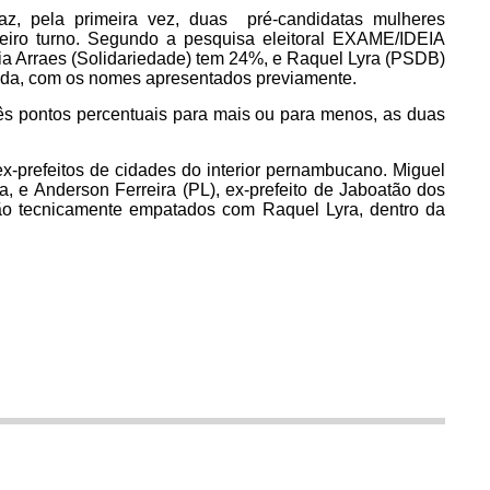
z, pela primeira vez, duas pré-candidatas mulheres
eiro turno. Segundo a pesquisa eleitoral EXAME/IDEIA
ília Arraes (Solidariedade) tem 24%, e Raquel Lyra (PSDB)
da, com os nomes apresentados previamente.
ês pontos percentuais para mais ou para menos, as duas
x-prefeitos de cidades do interior pernambucano. Miguel
na, e Anderson Ferreira (PL), ex-prefeito de Jaboatão dos
ão tecnicamente empatados com Raquel Lyra, dentro da