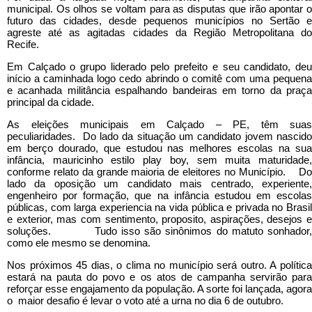
municipal. Os olhos se voltam para as disputas que irão apontar o
futuro das cidades, desde pequenos municípios no Sertão e
agreste até as agitadas cidades da Região Metropolitana do
Recife.
Em Calçado o grupo liderado pelo prefeito e seu candidato, deu
início a caminhada logo cedo abrindo o comitê com uma pequena
e acanhada militância espalhando bandeiras em torno da praça
principal da cidade.
As eleições municipais em Calçado – PE, têm suas
peculiaridades. Do lado da situação um candidato jovem nascido
em berço dourado, que estudou nas melhores escolas na sua
infância, mauricinho estilo play boy, sem muita maturidade,
conforme relato da grande maioria de eleitores no Município. Do
lado da oposição um candidato mais centrado, experiente,
engenheiro por formação, que na infância estudou em escolas
públicas, com larga experiencia na vida pública e privada no Brasil
e exterior, mas com sentimento, proposito, aspirações, desejos e
soluções. Tudo isso são sinônimos do matuto sonhador,
como ele mesmo se denomina.
Nos próximos 45 dias, o clima no município será outro. A política
estará na pauta do povo e os atos de campanha servirão para
reforçar esse engajamento da população. A sorte foi lançada, agora
o maior desafio é levar o voto até a urna no dia 6 de outubro.