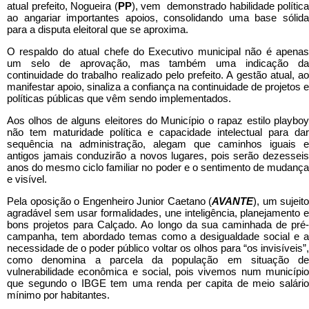
atual prefeito, Nogueira (
PP
), vem demonstrado habilidade política
ao angariar importantes apoios, consolidando uma base sólida
para a disputa eleitoral que se aproxima.
O respaldo do atual chefe do Executivo municipal não é apenas
um selo de aprovação, mas também uma indicação da
continuidade do trabalho realizado pelo prefeito. A gestão atual, ao
manifestar apoio, sinaliza a confiança na continuidade de projetos e
políticas públicas que vêm sendo implementados.
Aos olhos de alguns eleitores do Município o rapaz estilo playboy
não tem maturidade política e capacidade intelectual para dar
sequência na administração, alegam que caminhos iguais e
antigos jamais conduzirão a novos lugares, pois serão dezesseis
anos do mesmo ciclo familiar no poder e o sentimento de mudança
e visível.
Pela oposição o Engenheiro Junior Caetano (
AVANTE
), um sujeito
agradável sem usar formalidades, une inteligência, planejamento e
bons projetos para Calçado. Ao longo da sua caminhada de pré-
campanha, tem abordado temas como a desigualdade social e a
necessidade de o poder público voltar os olhos para “os invisíveis”,
como denomina a parcela da população em situação de
vulnerabilidade econômica e social, pois vivemos num município
que segundo o IBGE tem uma renda per capita de meio salário
mínimo por habitantes.