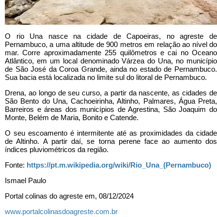
O rio Una nasce na cidade de Capoeiras, no agreste de
Pernambuco, a uma altitude de 900 metros em relação ao nível do
mar. Corre aproximadamente 255 quilômetros e cai no Oceano
Atlântico, em um local denominado Várzea do Una, no município
de São José da Coroa Grande, ainda no estado de Pernambuco.
Sua bacia está localizada no limite sul do litoral de Pernambuco.
Drena, ao longo de seu curso, a partir da nascente, as cidades de
São Bento do Una, Cachoeirinha, Altinho, Palmares, Água Preta,
Barreiros e áreas dos municípios de Agrestina, São Joaquim do
Monte, Belém de Maria, Bonito e Catende.
O seu escoamento é intermitente até as proximidades da cidade
de Altinho. A partir daí, se torna perene face ao aumento dos
índices pluviométricos da região.
Fonte:
https://pt.m.wikipedia.org/wiki/Rio_Una_(Pernambuco)
Ismael Paulo
Portal colinas do agreste em, 08/12/2024
www.portalcolinasdoagreste.com.br