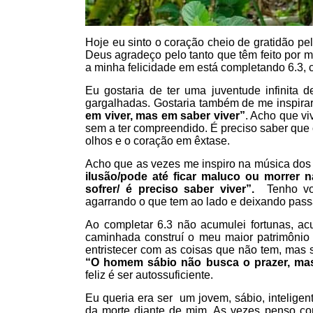
Hoje eu sinto o coração cheio de gratidão pe
Deus agradeço pelo tanto que têm feito por m
a minha felicidade em está completando 6.3, 
Eu gostaria de ter uma juventude infinita d
gargalhadas. Gostaria também de me inspira
em viver, mas em saber viver”
. Acho que vi
sem a ter compreendido. É preciso saber que
olhos e o coração em êxtase.
Acho que as vezes me inspiro na música dos Ti
ilusão/pode até ficar maluco ou morrer n
sofrer/ é preciso saber viver”.
Tenho von
agarrando o que tem ao lado e deixando passar
Ao completar 6.3 não acumulei fortunas, 
caminhada construí o meu maior patrimônio
entristecer com as coisas que não tem, mas s
“O homem sábio não busca o prazer, mas
feliz é ser autossuficiente.
Eu queria era ser um jovem, sábio, intelige
da morte diante de mim. As vezes penso c