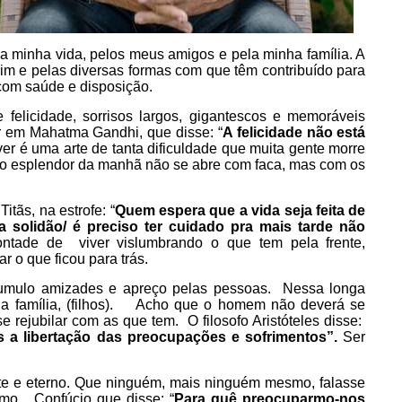
la minha vida, pelos meus amigos e pela minha família. A
im e pelas diversas formas com que têm contribuído para
com saúde e disposição.
e felicidade, sorrisos largos, gigantescos e memoráveis
r em Mahatma Gandhi, que disse: “
A felicidade não está
ver é uma arte de tanta dificuldade que muita gente morre
 o esplendor da manhã não se abre com faca, mas com os
tãs, na estrofe: “
Quem espera que a vida seja feita de
a solidão/ é preciso ter cuidado pra mais tarde não
tade de viver vislumbrando o que tem pela frente,
 o que ficou para trás.
acumulo amizades e apreço pelas pessoas. Nessa longa
 a família, (filhos). Acho que o homem não deverá se
e rejubilar com as que tem. O filosofo Aristóteles disse:
 a libertação das preocupações e sofrimentos”.
Ser
nte e eterno. Que ninguém, mais ninguém mesmo, falasse
omo Confúcio que disse: “
Para quê preocuparmo-nos