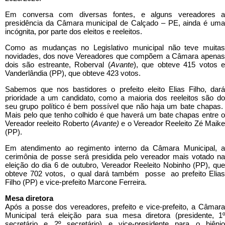
Em conversa com diversas fontes, e alguns vereadores a
presidência da Câmara municipal de Calçado – PE, ainda é uma
incógnita, por parte dos eleitos e reeleitos.
Como as mudanças no Legislativo municipal não teve muitas
novidades, dos nove Vereadores que compõem a Câmara apenas
dois são estreante, Roberval (
Avante
), que obteve 415 votos 
Vanderlândia (PP), que obteve 423 votos.
Sabemos que nos bastidores o prefeito eleito Elias Filho, dará
prioridade a um candidato, como a maioria dos reeleitos são do
seu grupo político é bem possível que não haja um bate chapas.
Mais pelo que tenho colhido é que haverá um bate chapas entre o
Vereador reeleito Roberto (
Avante)
e o Vereador Reeleito Zé Maike
(PP).
Em atendimento ao regimento interno da Câmara Municipal, a
cerimônia de posse será presidida pelo vereador mais votado na
eleição do dia 6 de outubro, Vereador Reeleito Nobinho (PP), que
obteve 702 votos, o qual dará também posse ao prefeito Elias
Filho (PP) e vice-prefeito Marcone Ferreira.
Mesa diretora
Após a posse dos vereadores, prefeito e vice-prefeito, a Câmara
Municipal terá eleição para sua mesa diretora (presidente, 1º
secretário e 2º secretário) e vice-presidente para o biênio